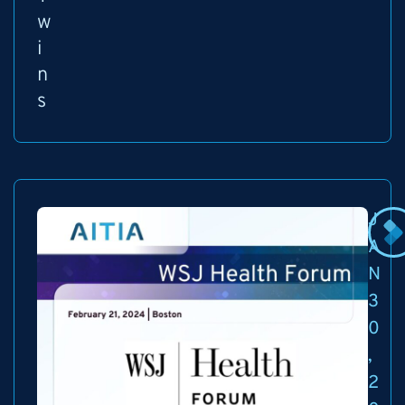
w
i
n
s
J
A
N
3
0
,
2